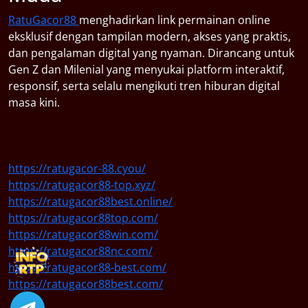
RatuGacor88
menghadirkan link permainan online
eksklusif dengan tampilan modern, akses yang praktis,
dan pengalaman digital yang nyaman. Dirancang untuk
Gen Z dan Milenial yang menyukai platform interaktif,
responsif, serta selalu mengikuti tren hiburan digital
masa kini.
https://ratugacor-88.cyou/
https://ratugacor88-top.xyz/
https://ratugacor88best.online/
https://ratugacor88top.com/
https://ratugacor88win.com/
https://ratugacor88nc.com/
https://ratugacor88-best.com/
https://ratugacor88best.com/