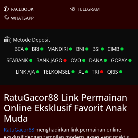
FACEBOOK
TELEGRAM
WHATSAPP
Metode Deposit
BCA
BRI
MANDIRI
BNI
BSI
CIMB
SEABANK
BANK JAGO
OVO
DANA
GOPAY
LINK AJA
TELKOMSEL
XL
TRI
QRIS
RatuGacor88 Link Permainan
Online Eksklusif Favorit Anak
Muda
RatuGacor88
menghadirkan link permainan online
eksklusif dengan tampilan modern, akses yang praktis,