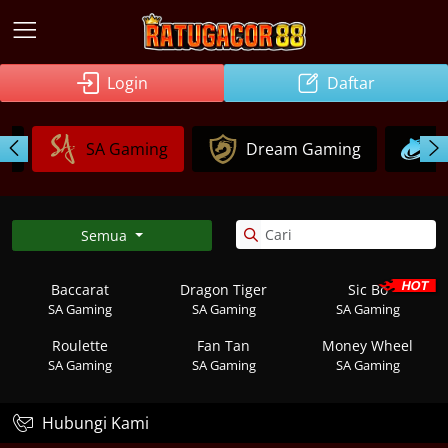
Login
Daftar
g
SA Gaming
Dream Gaming
P
Semua
Baccarat
Dragon Tiger
Sic Bo
SA Gaming
SA Gaming
SA Gaming
Roulette
Fan Tan
Money Wheel
SA Gaming
SA Gaming
SA Gaming
Hubungi Kami